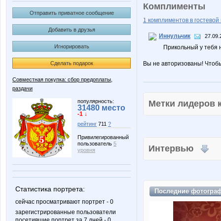
Комплименты
Отправить приватное сообщение
1 комплиментов в гостевой 
Добавить в друзья
Иннульчик
27.09.
Игнорировать
Прикольный у тебя 
Сделать подарок
Вы не авторизованы! Чтоб
Совместная покупка: сбор предоплаты,
раздачи
популярность:
Метки лидеров
31480 место
-1 ↓
рейтинг
711
?
Привилегированный
пользователь
5
Интервью
уровня
Статистика портрета:
Последние
фотогра
сейчас просматривают портрет - 0
зарегистрированные пользователи
посетившие портрет за 7 дней - 0